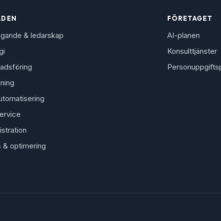
ÅDEN
FÖRETAGET
agande & ledarskap
AI-planen
gi
Konsulttjänster
adsföring
Personuppgifts
jning
utomatisering
ervice
stration
s & optimering