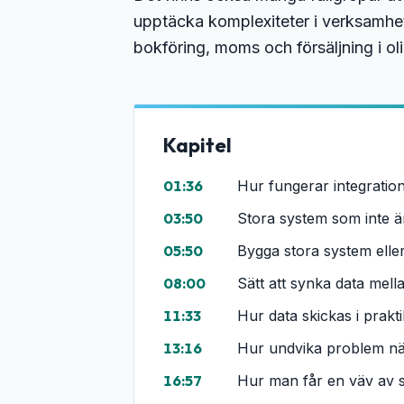
upptäcka komplexiteter i verksamhet
bokföring, moms och försäljning i ol
Kapitel
01:36
Hur fungerar integratio
03:50
Stora system som inte ä
05:50
Bygga stora system ell
08:00
Sätt att synka data mell
11:33
Hur data skickas i prakt
13:16
Hur undvika problem när
16:57
Hur man får en väv av sy