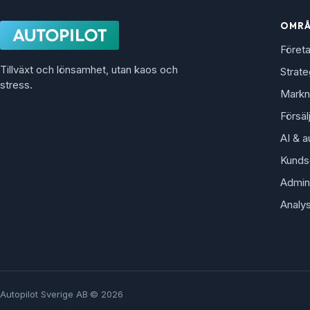
OMR
Föret
Tillväxt och lönsamhet, utan kaos och
Strate
stress.
Markn
Försäl
AI & a
Kunds
Admini
Analy
Autopilot Sverige AB
·
© 2026