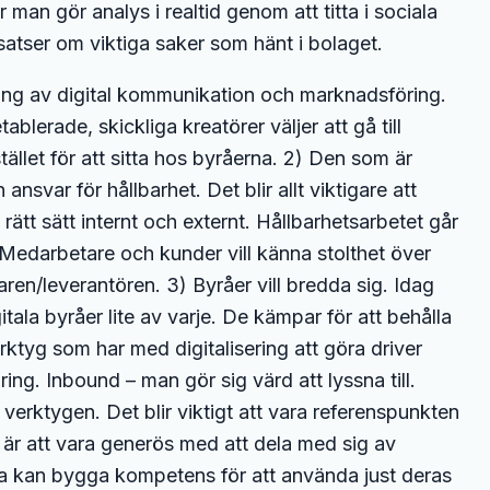
man gör analys i realtid genom att titta i sociala
utsatser om viktiga saker som hänt i bolaget.
ning av digital kommunikation och marknadsföring.
ablerade, skickliga kreatörer väljer att gå till
ället för att sitta hos byråerna. 2) Den som är
nsvar för hållbarhet. Det blir allt viktigare att
ätt sätt internt och externt. Hållbarhetsarbetet går
Medarbetare och kunder vill känna stolthet över
varen/leverantören. 3) Byråer vill bredda sig. Idag
ala byråer lite av varje. De kämpar för att behålla
ktyg som har med digitalisering att göra driver
g. Inbound – man gör sig värd att lyssna till.
verktygen. Det blir viktigt att vara referenspunkten
et är att vara generös med att dela med sig av
rna kan bygga kompetens för att använda just deras