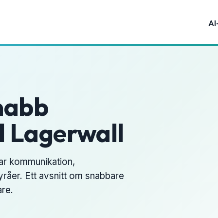
AI
nabb
l Lagerwall
rar kommunikation,
yråer. Ett avsnitt om snabbare
are.