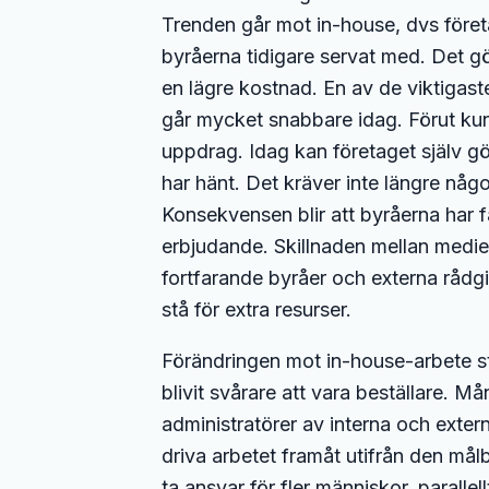
Trenden går mot in-house, dvs föret
byråerna tidigare servat med. Det gör
en lägre kostnad. En av de viktigaste
går mycket snabbare idag. Förut kund
uppdrag. Idag kan företaget själv gö
har hänt. Det kräver inte längre någ
Konsekvensen blir att byråerna har f
erbjudande. Skillnaden mellan medi
fortfarande byråer och externa rådgiv
stå för extra resurser.
Förändringen mot in-house-arbete st
blivit svårare att vara beställare. 
administratörer av interna och externa
driva arbetet framåt utifrån den mål
ta ansvar för fler människor, paralle