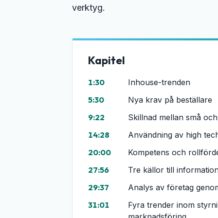
verktyg.
Kapitel
1:30
Inhouse-trenden
5:30
Nya krav på beställare
9:22
Skillnad mellan små och
14:28
Användning av high tech
20:00
Kompetens och rollförde
27:56
Tre källor till informa
29:37
Analys av företag genom
31:01
Fyra trender inom styrn
marknadsföring