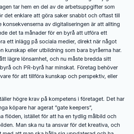
agen tar hem en del av de arbetsuppgifter som
 det enklare att göra saker snabbt och oftast till
 konsekvenserna av digitaliseringen är att allting
e det ta månader för en byrå att utföra ett
ra ett inlägg på sociala medier, direkt när något
on kunskap eller utbildning som bara byråerna har.
ått lägre lönsamhet, och nu måste bredda sitt
ebyrå och PR-byrå har minskat. Företag behöver
are för att tillföra kunskap och perspektiv, eller
äller högre krav på kompetens i företaget. Det har
Många köpare har agerat ”gate keepers”,
 flöden, istället för att ha en tydlig målbild och
bilden. Man ska nu ta ansvar för det kreativa, och
llt med att man ska hålla sig uppdaterad och ha