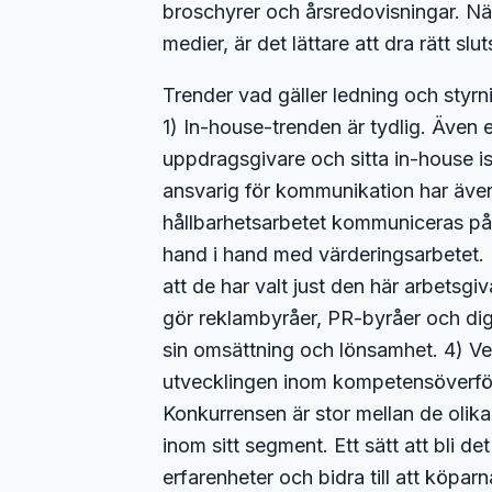
broschyrer och årsredovisningar. När 
medier, är det lättare att dra rätt sl
Trender vad gäller ledning och styr
1) In-house-trenden är tydlig. Även et
uppdragsgivare och sitta in-house ist
ansvarig för kommunikation har även a
hållbarhetsarbetet kommuniceras på r
hand i hand med värderingsarbetet. 
att de har valt just den här arbetsgi
gör reklambyråer, PR-byråer och digit
sin omsättning och lönsamhet. 4) Ver
utvecklingen inom kompetensöverförin
Konkurrensen är stor mellan de olika 
inom sitt segment. Ett sätt att bli d
erfarenheter och bidra till att köpa