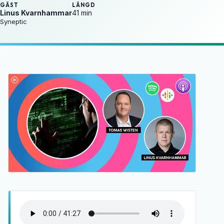
GÄST
LÄNGD
Linus Kvarnhammar
41 min
Syneptic