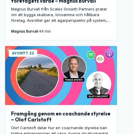
företagets värde – Magnus Burvall
Magnus Burvall från Scalex Growth Partners pratar
om att bygga skalbara, lönsamma och hållbara
företag. Avsnittet ger ett ägarperspektiv på system,
talang, digitalisering, finansiering och återkommande
Magnus Burvall
·
44 min
strategiarbete.
AVSNITT 22
Framgång genom en coachande styrelse
– Olof Carlstoft
Olof Carlstoft delar hur en coachande styrelse kan
hjälpa entreprenörer att växa, bygga strukturkapital