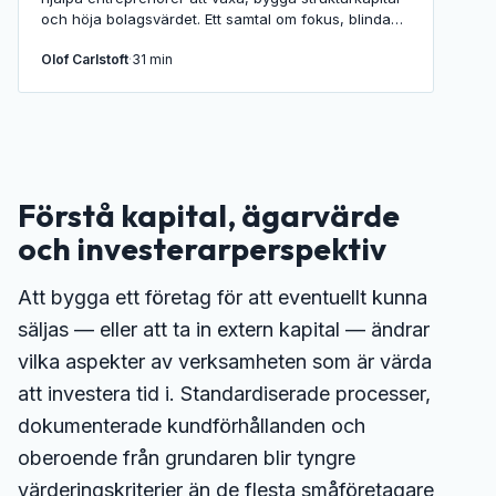
och höja bolagsvärdet. Ett samtal om fokus, blinda
fläckar, medarbetare och vad som gör ett företag
Olof Carlstoft
·
31 min
mer attraktivt.
Förstå kapital, ägarvärde
och investerarperspektiv
Att bygga ett företag för att eventuellt kunna
säljas — eller att ta in extern kapital — ändrar
vilka aspekter av verksamheten som är värda
att investera tid i. Standardiserade processer,
dokumenterade kundförhållanden och
oberoende från grundaren blir tyngre
värderingskriterier än de flesta småföretagare